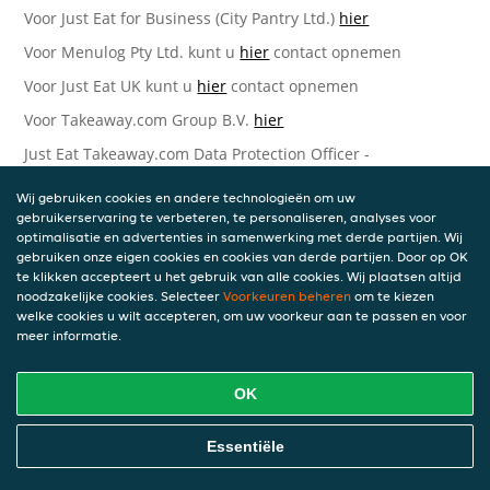
Voor Just Eat for Business (City Pantry Ltd.)
hier
Voor Menulog Pty Ltd. kunt u
hier
contact opnemen
Voor Just Eat UK kunt u
hier
contact opnemen
Voor Takeaway.com Group B.V.
hier
Just Eat Takeaway.com Data Protection Officer -
Takeaway.com Group B.V.
Wij gebruiken cookies en andere technologieën om uw
Piet Heinkade 61
gebruikerservaring te verbeteren, te personaliseren, analyses voor
1019 GM Amsterdam
optimalisatie en advertenties in samenwerking met derde partijen. Wij
Nederland
gebruiken onze eigen cookies en cookies van derde partijen. Door op OK
te klikken accepteert u het gebruik van alle cookies. Wij plaatsen altijd
Bijgewerkte versies van deze
noodzakelijke cookies. Selecteer
Voorkeuren beheren
om te kiezen
welke cookies u wilt accepteren, om uw voorkeur aan te passen en voor
Privacyverklaring
meer informatie.
Wij kunnen deze Verklaring van tijd tot tijd bijwerken als
OK
reactie op veranderende juridische, technische of zakelijke
ontwikkelingen. Wanneer wij onze Privacyverklaring
bijwerken, zullen wij passende maatregelen nemen om u
Essentiële
op de hoogte te brengen, in overeenstemming met het
belang van de wijzigingen die wij aanbrengen. Wanneer de